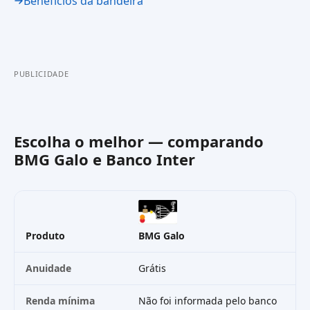
Benefícios da bandeira
PUBLICIDADE
Escolha o melhor — comparando
BMG Galo
e
Banco Inter
Produto
BMG Galo
Ba
Anuidade
Grátis
Gr
Renda mínima
Não foi informada pelo banco
Sa