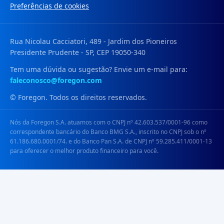
Preferências de cookies
Rua Nicolau Cacciatori, 489 - Jardim dos Pioneiros
Presidente Prudente - SP, CEP 19050-340
Tem uma dúvida ou sugestão? Envie um e-mail para:
faleconosco@foregon.com
© Foregon. Todos os direitos reservados.
Nós da Foregon S.A. atuamos com o CNPJ nº 42.603.537/0001-96 como
correspondente bancário do Banco BMG S.A., inscrito no CNPJ sob o nº
61.186.680.0001/74. e do Banco Pan S.A. de CNPJ nº 59.285.411/0001-13
para oferecer o melhor produto financeiro para você.