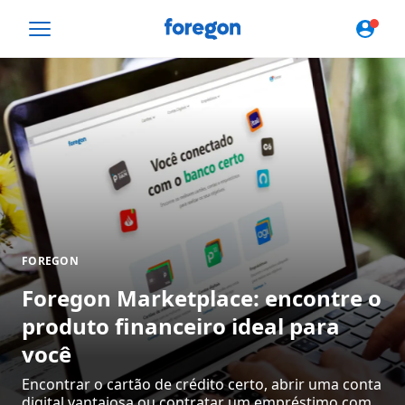
Foregon.com
Conteúdos
e
dicas
financeiras
FOREGON
Foregon Marketplace: encontre o
produto financeiro ideal para
você
Encontrar o cartão de crédito certo, abrir uma conta
digital vantajosa ou contratar um empréstimo com