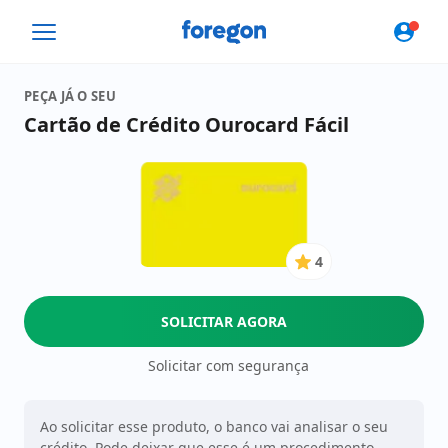
Foregon.com
PEÇA JÁ O SEU
Cartão de Crédito Ourocard Fácil
4
4
de
5
SOLICITAR AGORA
Estrelas
Solicitar com segurança
Ao solicitar esse produto, o banco vai analisar o seu
crédito. Pode deixar que esse é um procedimento