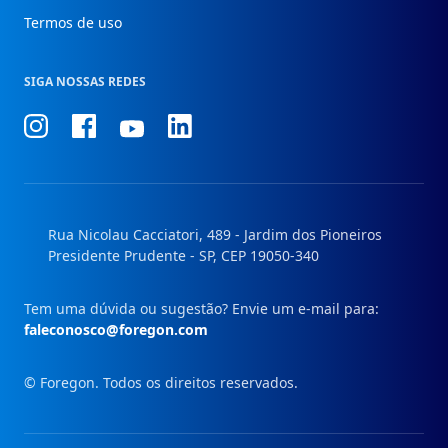
Termos de uso
SIGA NOSSAS REDES
Conheça
Conheça
Conheça
Conheça
nosso
nosso
nosso
nosso
Instagram
Facebook
Linkedin
Youtube
Rua Nicolau Cacciatori, 489 - Jardim dos Pioneiros
Presidente Prudente - SP, CEP 19050-340
Tem uma dúvida ou sugestão? Envie um e-mail para:
faleconosco@foregon.com
© Foregon. Todos os direitos reservados.