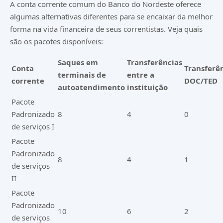
A conta corrente comum do Banco do Nordeste oferece
algumas alternativas diferentes para se encaixar da melhor
forma na vida financeira de seus correntistas. Veja quais
são os pacotes disponíveis:
Saques em
Transferências
Conta
Transferê
terminais de
entre a
corrente
DOC/TED
autoatendimento
instituição
Pacote
Padronizado
8
4
0
de serviços I
Pacote
Padronizado
8
4
1
de serviços
II
Pacote
Padronizado
10
6
2
de serviços