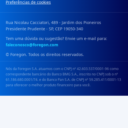
Preferências de cookies
Rua Nicolau Cacciatori, 489 - Jardim dos Pioneiros
Presidente Prudente - SP, CEP 19050-340
Tem uma dúvida ou sugestão? Envie um e-mail para:
faleconosco@foregon.com
© Foregon. Todos os direitos reservados.
Nós da Foregon S.A. atuamos com o CNPJ nº 42.603.537/0001-96 como
correspondente bancário do Banco BMG S.A., inscrito no CNPJ sob o nº
61.186.680.0001/74. e do Banco Pan S.A. de CNPJ nº 59.285.411/0001-13
para oferecer o melhor produto financeiro para você.