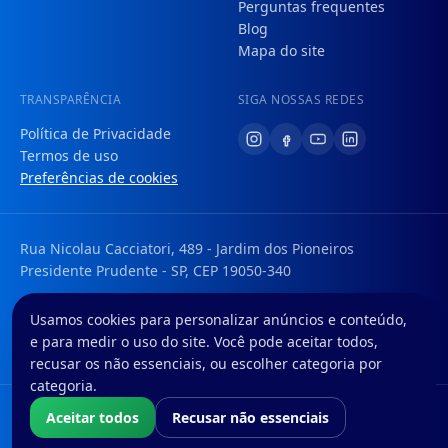
Perguntas frequentes
Blog
Mapa do site
TRANSPARÊNCIA
SIGA NOSSAS REDES
Política de Privacidade
Termos de uso
Preferências de cookies
Rua Nicolau Cacciatori, 489 - Jardim dos Pioneiros
Presidente Prudente - SP, CEP 19050-340
Tem uma dúvida ou sugestão? Envie um e-mail para:
Usamos cookies para personalizar anúncios e conteúdo,
faleconosco@foregon.com
e para medir o uso do site. Você pode aceitar todos,
© Foregon. Todos os direitos reservados.
recusar os não essenciais, ou escolher categoria por
categoria.
Nós da Foregon S.A. atuamos com o CNPJ nº 42.603.537/0001-96 como
Aceitar todos
Recusar não essenciais
correspondente bancário do Banco BMG S.A., inscrito no CNPJ sob o nº