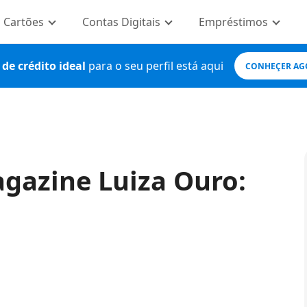
Cartões
Contas Digitais
Empréstimos
de crédito ideal
para o seu perfil está aqui
CONHEÇER AG
agazine Luiza Ouro: