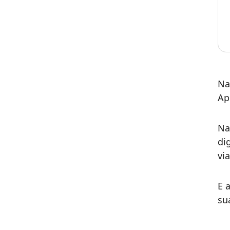
Na
Ap
Na
di
vi
E 
su