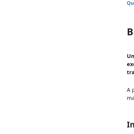
Qu
B
Um
ex
tr
A 
ma
I