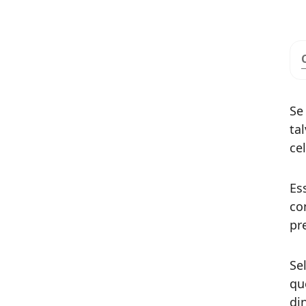
Se
ta
ce
Es
co
pr
Se
qu
di