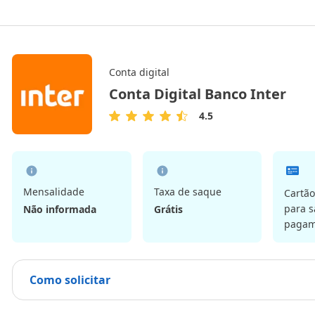
Conta digital
Conta Digital Banco Inter
4.5
4.5
de
5
Estrelas
Mensalidade
Taxa de saque
Cartão
para s
Não informada
Grátis
pagam
Como solicitar