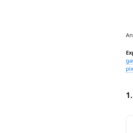
An
Ex
ga
pi
1