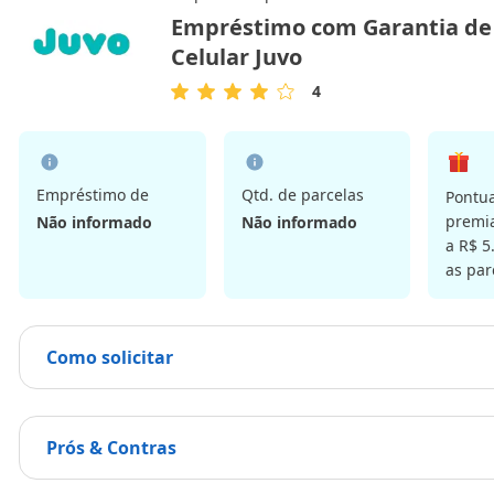
Empréstimo com Garantia de
Celular Juvo
4
4
de
5
Estrelas
Empréstimo de
Qtd. de parcelas
Pontu
premia
Não informado
Não informado
a R$ 5
as par
Como solicitar
Prós & Contras