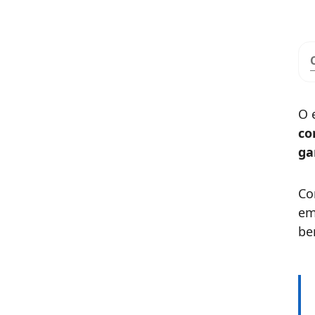
O 
co
ga
Co
em
be