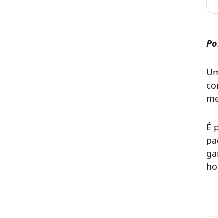
Po
Um
co
me
É 
pa
ga
ho