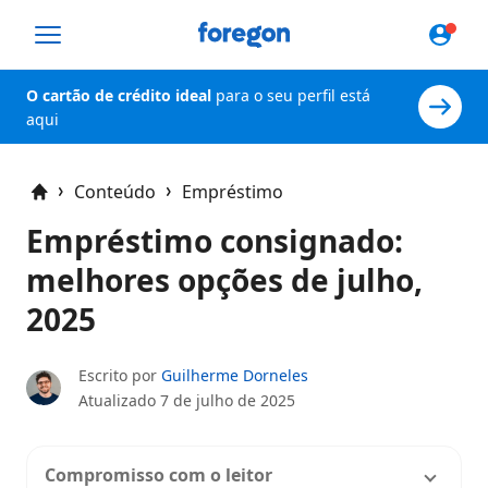
Foregon.com
O cartão de crédito ideal
para o seu perfil está
aqui
Conteúdo
Empréstimo
Home
Empréstimo consignado:
melhores opções de julho,
2025
Escrito por
Guilherme Dorneles
Atualizado
7 de julho de 2025
Compromisso com o leitor