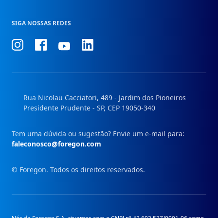
SIGA NOSSAS REDES
Conheça
Conheça
Conheça
Conheça
nosso
nosso
nosso
nosso
Instagram
Facebook
Linkedin
Youtube
Rua Nicolau Cacciatori, 489 - Jardim dos Pioneiros
Presidente Prudente - SP, CEP 19050-340
Tem uma dúvida ou sugestão? Envie um e-mail para:
faleconosco@foregon.com
© Foregon. Todos os direitos reservados.