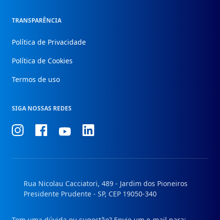
TRANSPARÊNCIA
Política de Privacidade
Política de Cookies
Termos de uso
SIGA NOSSAS REDES
Conheça
Conheça
Conheça
Conheça
nosso
nosso
nosso
nosso
Instagram
Facebook
Linkedin
Youtube
Rua Nicolau Cacciatori, 489 - Jardim dos Pioneiros
Presidente Prudente - SP, CEP 19050-340
Tem uma dúvida ou sugestão? Envie um e-mail para: