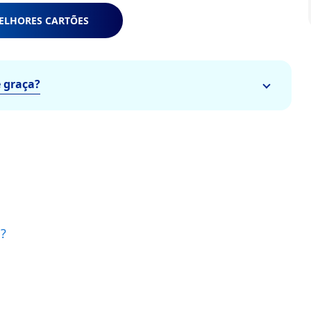
ELHORES CARTÕES
e graça?
a?