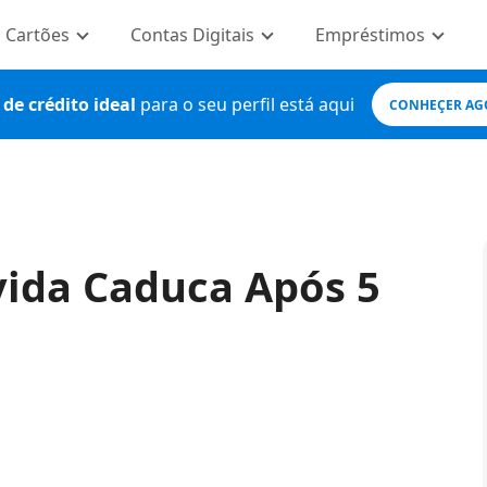
Cartões
Contas Digitais
Empréstimos
de crédito ideal
para o seu perfil está aqui
CONHEÇER AG
vida Caduca Após 5