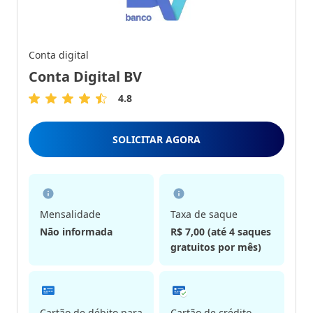
Conta digital
Conta Digital BV
4.8
4.8
de
5
SOLICITAR AGORA
Estrelas
Mensalidade
Taxa de saque
Não informada
R$ 7,00 (até 4 saques
gratuitos por mês)
Cartão de débito para
Cartão de crédito