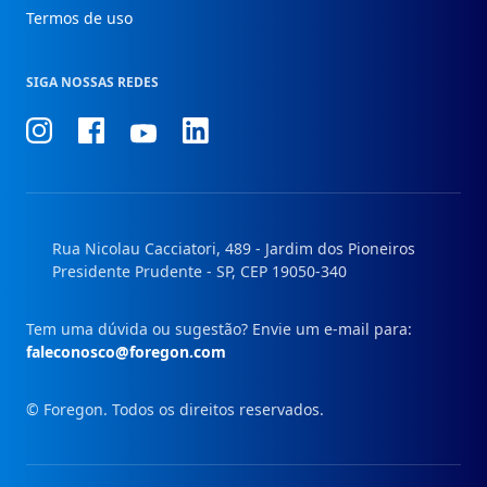
Termos de uso
SIGA NOSSAS REDES
Conheça
Conheça
Conheça
Conheça
nosso
nosso
nosso
nosso
Instagram
Facebook
Linkedin
Youtube
Rua Nicolau Cacciatori, 489 - Jardim dos Pioneiros
Presidente Prudente - SP, CEP 19050-340
Tem uma dúvida ou sugestão? Envie um e-mail para:
faleconosco@foregon.com
© Foregon. Todos os direitos reservados.