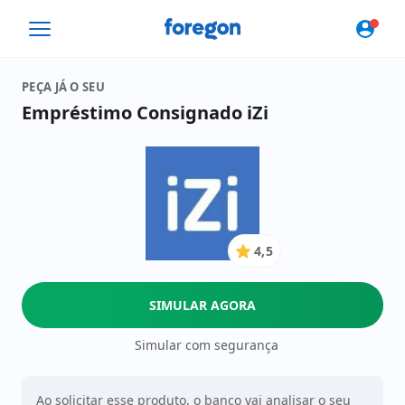
Foregon.com
PEÇA JÁ O SEU
Empréstimo Consignado iZi
4,5
4.5
de
5
SIMULAR AGORA
Estrelas
Simular com segurança
Ao solicitar esse produto, o banco vai analisar o seu