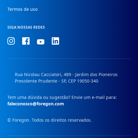
Termos de uso
SIGA NOSSAS REDES
Conheça
Conheça
Conheça
Conheça
nosso
nosso
nosso
nosso
Instagram
Facebook
Linkedin
Youtube
Rua Nicolau Cacciatori, 489 - Jardim dos Pioneiros
Presidente Prudente - SP, CEP 19050-340
Tem uma dúvida ou sugestão? Envie um e-mail para:
faleconosco@foregon.com
© Foregon. Todos os direitos reservados.