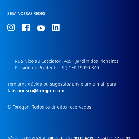
SIGA NOSSAS REDES
Conheça
Conheça
Conheça
Conheça
nosso
nosso
nosso
nosso
Instagram
Facebook
Linkedin
Youtube
Rua Nicolau Cacciatori, 489 - Jardim dos Pioneiros
Presidente Prudente - SP, CEP 19050-340
Tem uma dúvida ou sugestão? Envie um e-mail para:
faleconosco@foregon.com
© Foregon. Todos os direitos reservados.
Nós da Foregon S.A. atuamos com o CNPJ nº 42.603.537/0001-96 como