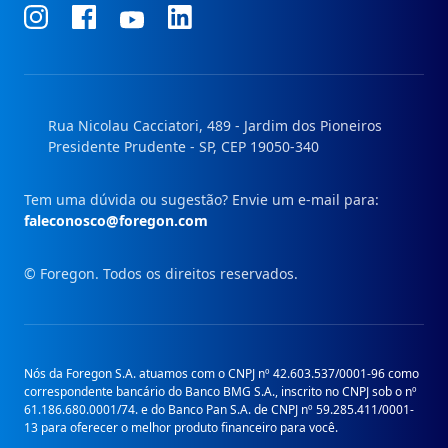
Conheça
Conheça
Conheça
Conheça
nosso
nosso
nosso
nosso
Instagram
Facebook
Linkedin
Youtube
Rua Nicolau Cacciatori, 489 - Jardim dos Pioneiros
Presidente Prudente - SP, CEP 19050-340
Tem uma dúvida ou sugestão? Envie um e-mail para:
faleconosco@foregon.com
© Foregon. Todos os direitos reservados.
Nós da Foregon S.A. atuamos com o CNPJ nº 42.603.537/0001-96 como
correspondente bancário do Banco BMG S.A., inscrito no CNPJ sob o nº
61.186.680.0001/74. e do Banco Pan S.A. de CNPJ nº 59.285.411/0001-
13 para oferecer o melhor produto financeiro para você.