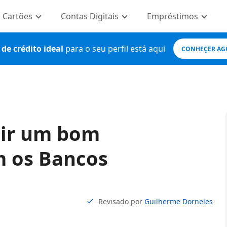
Cartões
Contas Digitais
Empréstimos
de crédito ideal
para o seu perfil está aqui
CONHEÇER AG
uir um bom
 os Bancos
Revisado por
Guilherme Dorneles