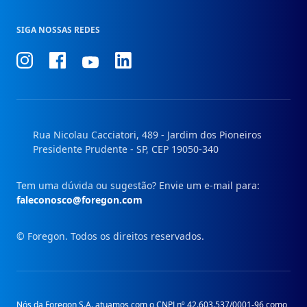
SIGA NOSSAS REDES
Conheça
Conheça
Conheça
Conheça
nosso
nosso
nosso
nosso
Instagram
Facebook
Linkedin
Youtube
Rua Nicolau Cacciatori, 489 - Jardim dos Pioneiros
Presidente Prudente - SP, CEP 19050-340
Tem uma dúvida ou sugestão? Envie um e-mail para:
faleconosco@foregon.com
© Foregon. Todos os direitos reservados.
Nós da Foregon S.A. atuamos com o CNPJ nº 42.603.537/0001-96 como