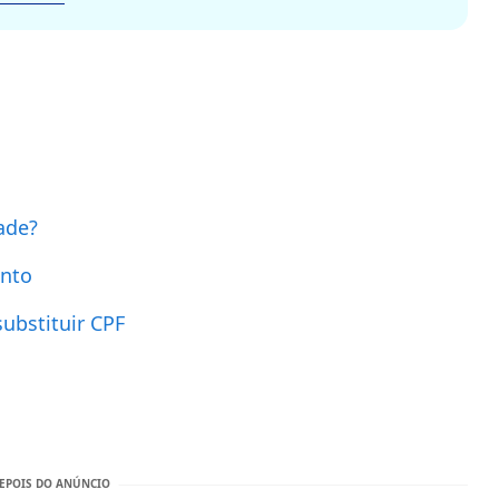
ade?
ento
substituir CPF