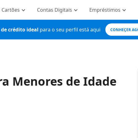
Cartões
Contas Digitais
Empréstimos
de crédito ideal
para o seu perfil está aqui
CONHEÇER AG
ra Menores de Idade