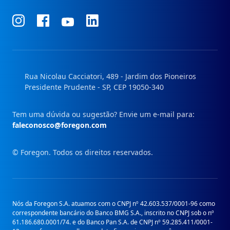
Conheça
Conheça
Conheça
Conheça
nosso
nosso
nosso
nosso
Instagram
Facebook
Linkedin
Youtube
Rua Nicolau Cacciatori, 489 - Jardim dos Pioneiros
Presidente Prudente - SP, CEP 19050-340
Tem uma dúvida ou sugestão? Envie um e-mail para:
faleconosco@foregon.com
© Foregon. Todos os direitos reservados.
Nós da Foregon S.A. atuamos com o CNPJ nº 42.603.537/0001-96 como
correspondente bancário do Banco BMG S.A., inscrito no CNPJ sob o nº
61.186.680.0001/74. e do Banco Pan S.A. de CNPJ nº 59.285.411/0001-