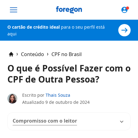
Foregon.com
O cartão de crédito ideal
para o seu perfil está
aqui
Conteúdo
CPF no Brasil
Home
O que é Possível Fazer com o
CPF de Outra Pessoa?
Escrito por
Thais Souza
Atualizado
9 de outubro de 2024
Compromisso com o leitor