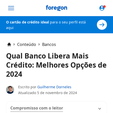
Foregon.com
O cartão de crédito ideal
para o seu perfil está
aqui
Conteúdo
Bancos
Home
Qual Banco Libera Mais
Crédito: Melhores Opções de
2024
Escrito por
Guilherme Dorneles
Atualizado
5 de novembro de 2024
Compromisso com o leitor