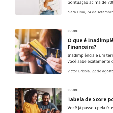
pontuação acima de 700
Nara Lima,
24 de setembro
SCORE
O que é Inadimplê
Financeira?
Inadimplência é um ter
você sabe exatamente o q
Victor Brisola,
22 de agost
SCORE
Tabela de Score p