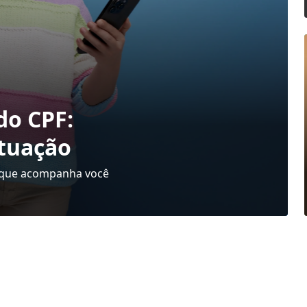
do CPF:
tuação
o’ que acompanha você