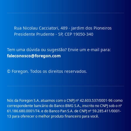
nosso
nosso
nosso
nosso
Instagram
Facebook
Linkedin
Youtube
Rua Nicolau Cacciatori, 489 - Jardim dos Pioneiros
Presidente Prudente - SP, CEP 19050-340
Tem uma dúvida ou sugestão? Envie um e-mail para:
faleconosco@foregon.com
© Foregon. Todos os direitos reservados.
Nós da Foregon S.A. atuamos com o CNPJ nº 42.603.537/0001-96 como
correspondente bancário do Banco BMG S.A., inscrito no CNPJ sob o nº
61.186.680.0001/74. e do Banco Pan S.A. de CNPJ nº 59.285.411/0001-
13 para oferecer o melhor produto financeiro para você.