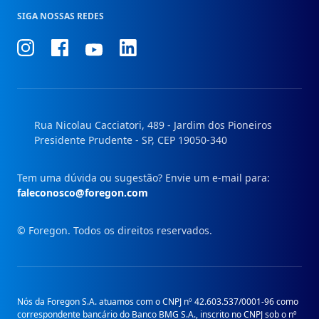
SIGA NOSSAS REDES
Conheça
Conheça
Conheça
Conheça
nosso
nosso
nosso
nosso
Instagram
Facebook
Linkedin
Youtube
Rua Nicolau Cacciatori, 489 - Jardim dos Pioneiros
Presidente Prudente - SP, CEP 19050-340
Tem uma dúvida ou sugestão? Envie um e-mail para:
faleconosco@foregon.com
© Foregon. Todos os direitos reservados.
Nós da Foregon S.A. atuamos com o CNPJ nº 42.603.537/0001-96 como
correspondente bancário do Banco BMG S.A., inscrito no CNPJ sob o nº